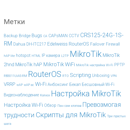
Метки
CRS125-24G-1S-
Bugs
Backup
Bridge
CAPsMAN
CCTV
CA
RM
Edelweiss RouterOS
Dahua
DH-ITC217
Failover
Firewall
MikroTik
MikroTik
hotspot
IP камера
hAP lite
HTML
L2TP
MikroTik WiFi
2hnd
MikroTik hAP
PPTP
MikroTik настройка Wi-Fi
RouterOS
Scripting
Unboxing
RB3011UiAS-RM
RTO
VPN
Wi-Fi
VRRP
Анбоксинг
Бекап
Бесшовный Wi-Fi
wAP
wAP ac
Настройка MikroTik
Видеонаблюдение
Колхоз
Превозмогая
Настройка Wi-Fi
Обзор
Пан сам клэпав
Скрипты для MikroTik
трудности
Три простых
шага