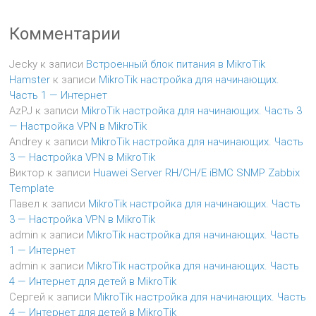
Комментарии
Jecky
к записи
Встроенный блок питания в MikroTik
Hamster
к записи
MikroTik настройка для начинающих.
Часть 1 — Интернет
AzPJ
к записи
MikroTik настройка для начинающих. Часть 3
— Настройка VPN в MikroTik
Andrey
к записи
MikroTik настройка для начинающих. Часть
3 — Настройка VPN в MikroTik
Виктор
к записи
Huawei Server RH/CH/E iBMC SNMP Zabbix
Template
Павел
к записи
MikroTik настройка для начинающих. Часть
3 — Настройка VPN в MikroTik
admin
к записи
MikroTik настройка для начинающих. Часть
1 — Интернет
admin
к записи
MikroTik настройка для начинающих. Часть
4 — Интернет для детей в MikroTik
Сергей
к записи
MikroTik настройка для начинающих. Часть
4 — Интернет для детей в MikroTik