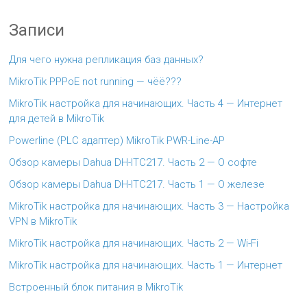
Записи
Для чего нужна репликация баз данных?
MikroTik PPPoE not running — чёё???
MikroTik настройка для начинающих. Часть 4 — Интернет
для детей в MikroTik
Powerline (PLC адаптер) MikroTik PWR-Line-AP
Обзор камеры Dahua DH-ITC217. Часть 2 — О софте
Обзор камеры Dahua DH-ITC217. Часть 1 — О железе
MikroTik настройка для начинающих. Часть 3 — Настройка
VPN в MikroTik
MikroTik настройка для начинающих. Часть 2 — Wi-Fi
MikroTik настройка для начинающих. Часть 1 — Интернет
Встроенный блок питания в MikroTik