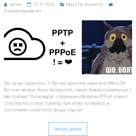
admin
21.11.2020
MikroTik
,
RouterOS
Комментариев нет
Не, ну вы серьёзно ?! Эй там, дорогие наше всё MikroTik!
Вот как можно было пропустить такую бажину размером с
Австралию? Если вдруг, странным образом PPPoE клиент
стал терять статус running, при этом оставаясь в
состоянии connected, прошу под кат.
Читать далее