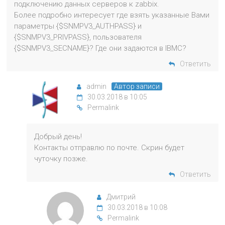
подключению данных серверов к zabbix.
Более подробно интересует где взять указанные Вами
параметры {$SNMPV3_AUTHPASS} и
{$SNMPV3_PRIVPASS}, пользователя
{$SNMPV3_SECNAME}? Где они задаются в IBMC?
Ответить
admin
Автор записи
30.03.2018 в 10:05
Permalink
Добрый день!
Контакты отправлю по почте. Скрин будет
чуточку позже.
Ответить
Дмитрий
30.03.2018 в 10:08
Permalink