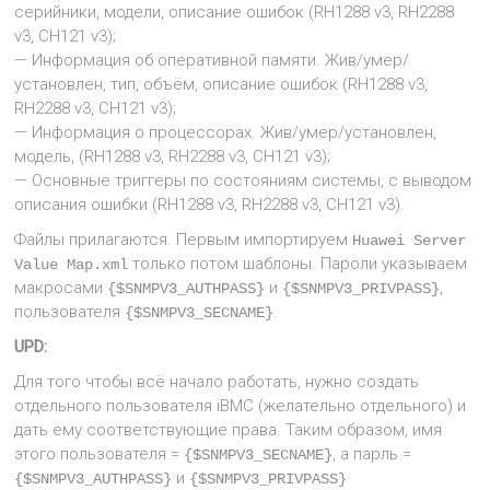
серийники, модели, описание ошибок (RH1288 v3, RH2288
v3, CH121 v3);
— Информация об оперативной памяти. Жив/умер/
установлен, тип, объём, описание ошибок (RH1288 v3,
RH2288 v3, CH121 v3);
— Информация о процессорах. Жив/умер/установлен,
модель, (RH1288 v3, RH2288 v3, CH121 v3);
— Основные триггеры по состояниям системы, с выводом
описания ошибки (RH1288 v3, RH2288 v3, CH121 v3).
Файлы прилагаются. Первым импортируем
Huawei Server 
только потом шаблоны. Пароли указываем
Value Map.xml
макросами
и
,
{$SNMPV3_AUTHPASS}
{$SNMPV3_PRIVPASS}
пользователя
.
{$SNMPV3_SECNAME}
UPD:
Для того чтобы всё начало работать, нужно создать
отдельного пользователя iBMC (желательно отдельного) и
дать ему соответствующие права. Таким образом, имя
этого пользователя =
, а парль =
{$SNMPV3_SECNAME}
и
{$SNMPV3_AUTHPASS}
{$SNMPV3_PRIVPASS}