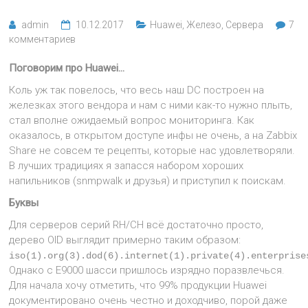
admin
10.12.2017
Huawei
,
Железо
,
Сервера
7
комментариев
Поговорим про Huawei…
Коль уж так повелось, что весь наш DC построен на
железках этого вендора и нам с ними как-то нужно плыть,
стал вполне ожидаемый вопрос мониторинга. Как
оказалось, в открытом доступе инфы не очень, а на Zabbix
Share не совсем те рецепты, которые нас удовлетворяли.
В лучших традициях я запасся набором хороших
напильников (snmpwalk и друзья) и приступил к поискам.
Буквы
Для серверов серий RH/CH всё достаточно просто,
дерево OID выглядит примерно таким образом:
iso(1).org(3).dod(6).internet(1).private(4).enterprise
Однако с E9000 шасси пришлось изрядно поразвлечься.
Для начала хочу отметить, что 99% продукции Huawei
документировано очень честно и доходчиво, порой даже