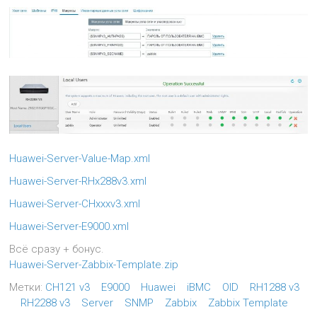
Huawei-Server-Value-Map.xml
Huawei-Server-RHx288v3.xml
Huawei-Server-CHxxxv3.xml
Huawei-Server-E9000.xml
Всё сразу + бонус.
Huawei-Server-Zabbix-Template.zip
Метки:
CH121 v3
E9000
Huawei
iBMC
OID
RH1288 v3
RH2288 v3
Server
SNMP
Zabbix
Zabbix Template