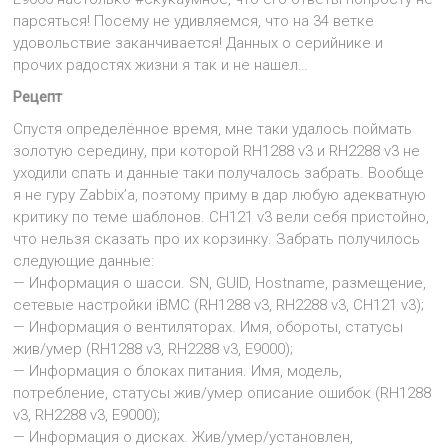
парсяться! Посему не удивляемся, что на 34 ветке
удовольствие заканчивается! Данных о серийнике и
прочих радостях жизни я так и не нашел…
Рецепт
Спустя определённое время, мне таки удалось поймать
золотую середину, при которой RH1288 v3 и RH2288 v3 не
уходили спать и данные таки получалось забрать. Вообще
я не гуру Zabbix’а, поэтому приму в дар любую адекватную
критику по теме шаблонов. CH121 v3 вели себя пристойно,
что нельзя сказать про их корзинку. Забрать получилось
следующие данные:
— Информация о шасси. SN, GUID, Hostname, размещение,
сетевые настройки iBMC (RH1288 v3, RH2288 v3, CH121 v3);
— Информация о вентиляторах. Имя, обороты, статусы
жив/умер (RH1288 v3, RH2288 v3, E9000);
— Информация о блоках питания. Имя, модель,
потребление, статусы жив/умер описание ошибок (RH1288
v3, RH2288 v3, E9000);
— Информация о дисках. Жив/умер/установлен,