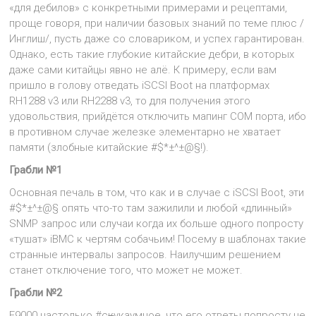
«для дебилов» с конкретными примерами и рецептами,
проще говоря, при наличии базовых знаний по теме плюс /
Инглиш/, пусть даже со словариком, и успех гарантирован.
Однако, есть такие глубокие китайские дебри, в которых
даже сами китайцы явно не алё. К примеру, если вам
пришло в голову отведать iSCSI Boot на платформах
RH1288 v3 или RH2288 v3, то для получения этого
удовольствия, прийдётся отключить мапинг COM порта, ибо
в противном случае железке элементарно не хватает
памяти (злобные китайские #$*±^±@§!).
Грабли №1
Основная печаль в том, что как и в случае с iSCSI Boot, эти
#$*±^±@§ опять что-то там зажилили и любой «длинный»
SNMP запрос или случаи когда их больше одного попросту
«тушат» iBMC к чертям собачьим! Посему в шаблонах такие
странные интервалы запросов. Наилучшим решением
станет отключение того, что может не может.
Грабли №2
E9000 настолько #с
к
укаумное, что его ответы попросту не